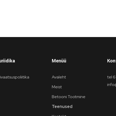
uriidika
Menüü
Kon
ivaatsuspoliitika
Avaleht
tel 
inf
Meist
Betooni Tootmine
Teenused