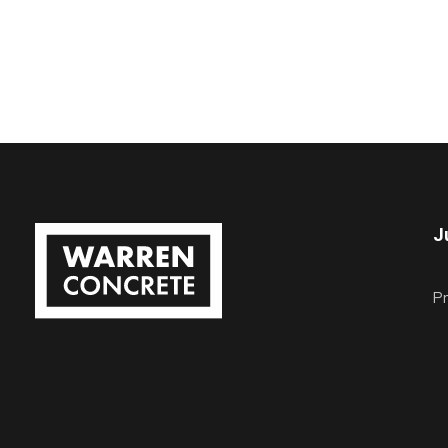
J
Pr
Wacon
Betoonelementide tootmine ja paigaldus.