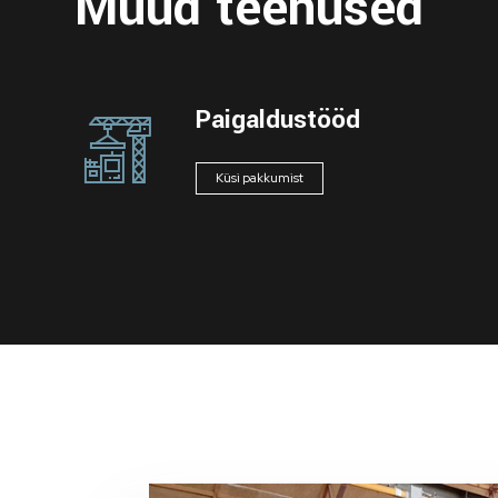
Muud teenused
Paigaldustööd
Küsi pakkumist