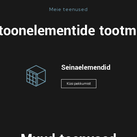
Meie teenused
toonelementide tootm
Seinaelemendid
Küsi pakkumist