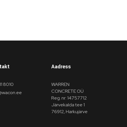
takt
Aadress
611 8010
WARREN
CONCRETE OÜ
o@wacon.ee
Reg. nr: 14757712
Järvekalda tee 1
76912, Harkujärve