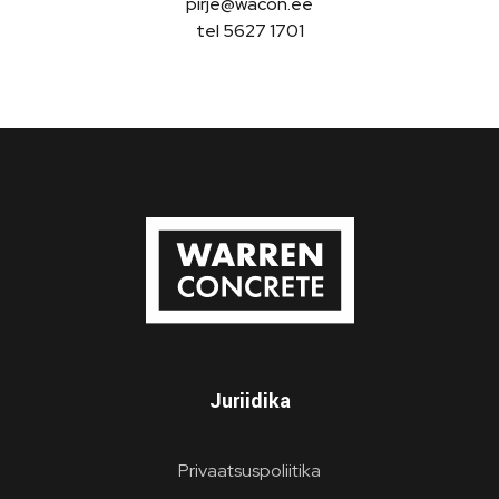
pirje@wacon.ee
tel 5627 1701
Wacon
Betoonelementide tootmine ja paigaldus.
Juriidika
Privaatsuspoliitika