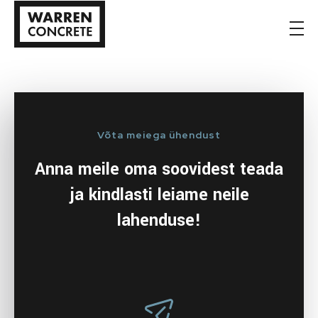
Wacon
Betoonelementide tootmine ja paigaldus.
Võta meiega ühendust
Anna meile oma soovidest teada
ja kindlasti leiame neile
lahenduse!