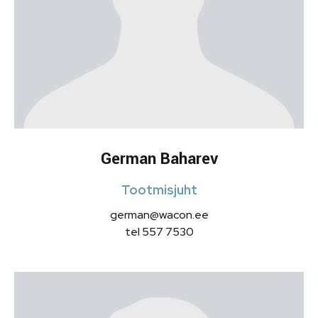
German Baharev
Tootmisjuht
german@wacon.ee
tel 557 7530