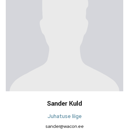
Sander Kuld
Juhatuse liige
sander@wacon.ee